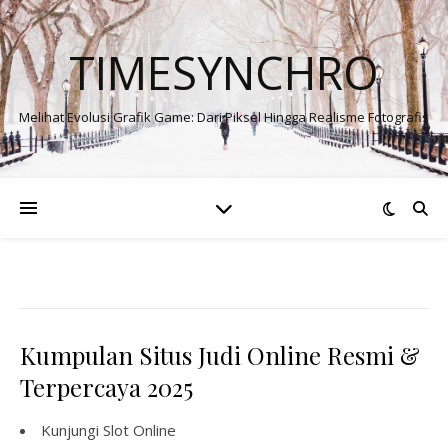
TIMESYNCHRO
Melihat Evolusi Grafik Game: Dari Piksel Hingga Realisme Fotografis
Kumpulan Situs Judi Online Resmi &
Terpercaya 2025
Kunjungi
Slot Online