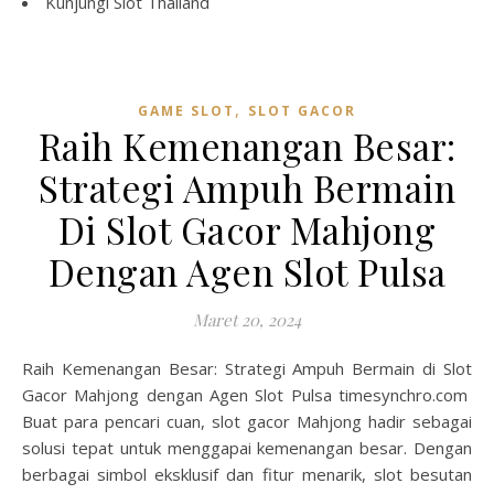
Kunjungi
Slot Thailand
,
GAME SLOT
SLOT GACOR
Raih Kemenangan Besar:
Strategi Ampuh Bermain
Di Slot Gacor Mahjong
Dengan Agen Slot Pulsa
Maret 20, 2024
Raih Kemenangan Besar: Strategi Ampuh Bermain di Slot
Gacor Mahjong dengan Agen Slot Pulsa timesynchro.com
Buat para pencari cuan, slot gacor Mahjong hadir sebagai
solusi tepat untuk menggapai kemenangan besar. Dengan
berbagai simbol eksklusif dan fitur menarik, slot besutan