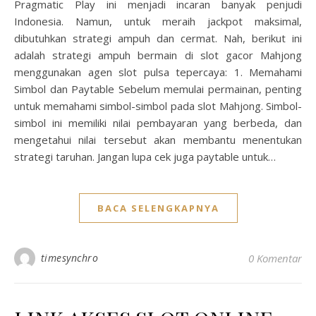
Pragmatic Play ini menjadi incaran banyak penjudi
Indonesia. Namun, untuk meraih jackpot maksimal,
dibutuhkan strategi ampuh dan cermat. Nah, berikut ini
adalah strategi ampuh bermain di slot gacor Mahjong
menggunakan agen slot pulsa tepercaya: 1. Memahami
Simbol dan Paytable Sebelum memulai permainan, penting
untuk memahami simbol-simbol pada slot Mahjong. Simbol-
simbol ini memiliki nilai pembayaran yang berbeda, dan
mengetahui nilai tersebut akan membantu menentukan
strategi taruhan. Jangan lupa cek juga paytable untuk…
BACA SELENGKAPNYA
timesynchro
0 Komentar