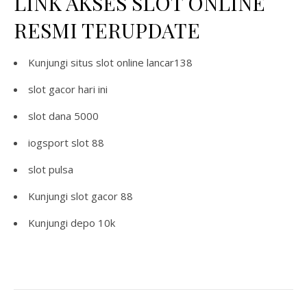
LINK AKSES SLOT ONLINE
RESMI TERUPDATE
Kunjungi situs
slot online lancar138
slot gacor hari ini
slot dana 5000
iogsport slot 88
slot pulsa
Kunjungi
slot gacor 88
Kunjungi
depo 10k