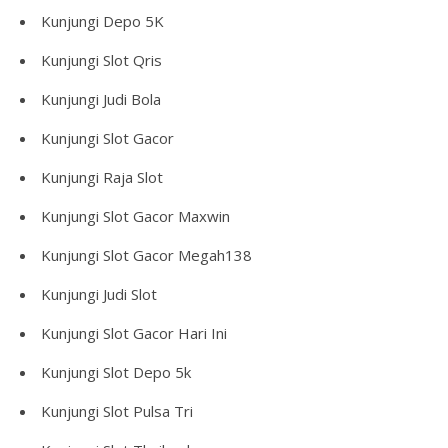
Kunjungi
Depo 5K
Kunjungi
Slot Qris
Kunjungi
Judi Bola
Kunjungi
Slot Gacor
Kunjungi
Raja Slot
Kunjungi
Slot Gacor Maxwin
Kunjungi
Slot Gacor Megah138
Kunjungi
Judi Slot
Kunjungi
Slot Gacor Hari Ini
Kunjungi
Slot Depo 5k
Kunjungi
Slot Pulsa Tri