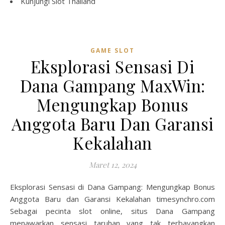
Kunjungi
Slot Thailand
GAME SLOT
Eksplorasi Sensasi Di
Dana Gampang MaxWin:
Mengungkap Bonus
Anggota Baru Dan Garansi
Kekalahan
Maret 12, 2024
Eksplorasi Sensasi di Dana Gampang: Mengungkap Bonus
Anggota Baru dan Garansi Kekalahan timesynchro.com
Sebagai pecinta slot online, situs Dana Gampang
menawarkan sensasi taruhan yang tak terbayangkan