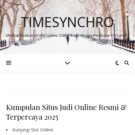
TIMESYNCHRO
Melihat Evolusi Grafik Game: Dari Piksel Hingga Realisme Fotografis
Kumpulan Situs Judi Online Resmi &
Terpercaya 2025
Kunjungi
Slot Online