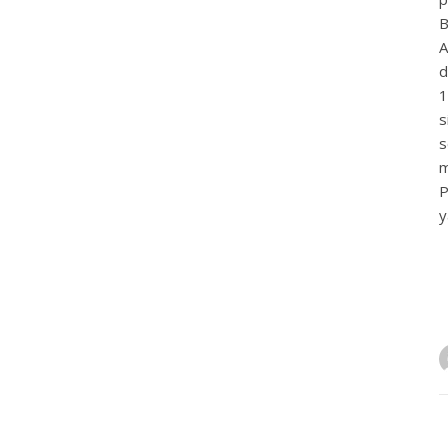
B
A
d
1
s
s
m
P
y