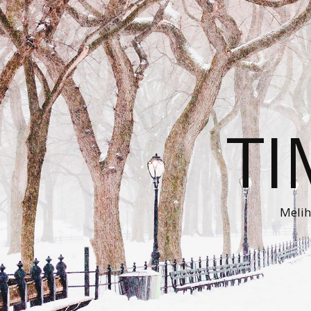
T
Melih