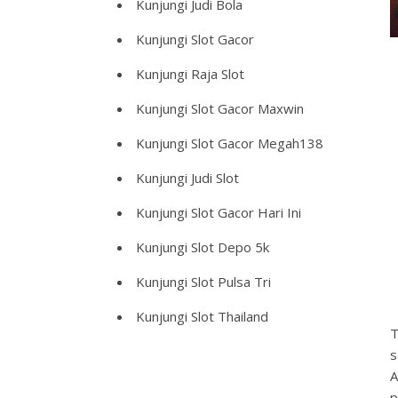
Kunjungi
Judi Bola
Kunjungi
Slot Gacor
Kunjungi
Raja Slot
Kunjungi
Slot Gacor Maxwin
Kunjungi
Slot Gacor Megah138
Kunjungi
Judi Slot
Kunjungi
Slot Gacor Hari Ini
Kunjungi
Slot Depo 5k
Kunjungi
Slot Pulsa Tri
Kunjungi
Slot Thailand
T
s
A
p