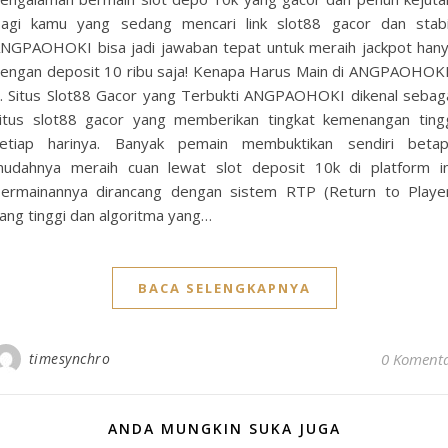
agi kamu yang sedang mencari link slot88 gacor dan stabi
NGPAOHOKI bisa jadi jawaban tepat untuk meraih jackpot han
engan deposit 10 ribu saja! Kenapa Harus Main di ANGPAOHOK
. Situs Slot88 Gacor yang Terbukti ANGPAOHOKI dikenal sebag
itus slot88 gacor yang memberikan tingkat kemenangan ting
etiap harinya. Banyak pemain membuktikan sendiri beta
udahnya meraih cuan lewat slot deposit 10k di platform in
ermainannya dirancang dengan sistem RTP (Return to Playe
ang tinggi dan algoritma yang…
BACA SELENGKAPNYA
timesynchro
0 Koment
ANDA MUNGKIN SUKA JUGA