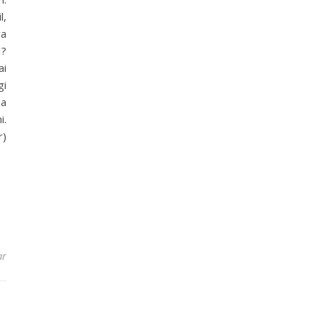
l,
ya
I?
ai
gi
pa
i.
r)
ar