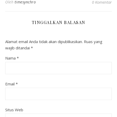
Oleh
timesynchro
0 Komentar
TINGGALKAN BALASAN
Alamat email Anda tidak akan dipublikasikan.
Ruas yang
wajib ditandai
*
Nama
*
Email
*
Situs Web