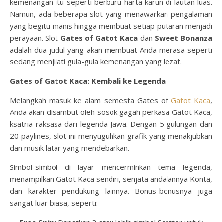
kemenangan itu seperti berburu harta karun di lautan luas.
Namun, ada beberapa slot yang menawarkan pengalaman
yang begitu manis hingga membuat setiap putaran menjadi
perayaan. Slot
Gates of Gatot Kaca
dan
Sweet Bonanza
adalah dua judul yang akan membuat Anda merasa seperti
sedang menjilati gula-gula kemenangan yang lezat.
Gates of Gatot Kaca: Kembali ke Legenda
Melangkah masuk ke alam semesta Gates of
Gatot Kaca
,
Anda akan disambut oleh sosok gagah perkasa Gatot Kaca,
ksatria raksasa dari legenda Jawa. Dengan 5 gulungan dan
20 paylines, slot ini menyuguhkan grafik yang menakjubkan
dan musik latar yang mendebarkan.
Simbol-simbol di layar mencerminkan tema legenda,
menampilkan Gatot Kaca sendiri, senjata andalannya Konta,
dan karakter pendukung lainnya. Bonus-bonusnya juga
sangat luar biasa, seperti: