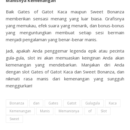
Manisnya Kemenangan
Baik Gates of Gatot Kaca maupun Sweet Bonanza
memberikan sensasi menang yang luar biasa. Grafisnya
yang memukau, efek suara yang menarik, dan bonus-bonus
yang menguntungkan membuat setiap sesi bermain
menjadi pengalaman yang benar-benar manis.
Jadi, apakah Anda penggemar legenda epik atau pecinta
gula-gula, slot ini akan memuaskan keinginan Anda akan
kemenangan yang mendebarkan. Manjakan diri Anda
dengan slot Gates of Gatot Kaca dan Sweet Bonanza, dan
nikmati rasa manis dari kemenangan yang sungguh
menggiurkan!
Bonanza
dan
Gates
Gatot
Gulagula
Kaca
Kemenangan
Manis
Memanisnya
of
Slot
Sweet